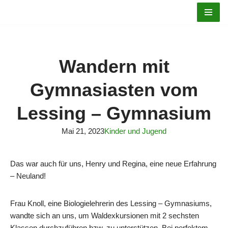
Zum
Inhalt
springen
Wandern mit
Gymnasiasten vom
Lessing – Gymnasium
Mai 21, 2023
Kinder und Jugend
Das war auch für uns, Henry und Regina, eine neue Erfahrung
– Neuland!
Frau Knoll, eine Biologielehrerin des Lessing – Gymnasiums,
wandte sich an uns, um Waldexkursionen mit 2 sechsten
Klassen durchzuführen bzw. zu unterstützen. Bei perfektem