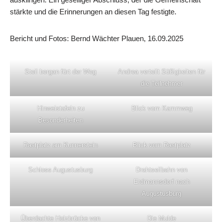
stärkte und die Erinnerungen an diesen Tag festigte.
Bericht und Fotos: Bernd Wächter Plauen, 16.09.2025
Steil bergan fürt der Weg
Andrea verteilt Süßigkeiten für
die Teilnehmer
Hinweistafeln zu
Blick vom Kammweg
Besonderheiten
Rastplatz am Kunnerstein
Blick vom Rastplatz
Schloss Augustusburg
Drahtseilbahn von
Erdmannsdorf nach
Augustusburg
Überdachte Holzbrücke von
Die Mulde