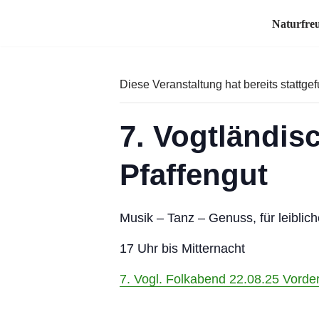
Naturfre
Zum
Inhalt
springen
Diese Veranstaltung hat bereits stattge
7. Vogtländis
Pfaffengut
Musik – Tanz – Genuss, für leiblic
17 Uhr bis Mitternacht
7. Vogl. Folkabend 22.08.25 Vorder