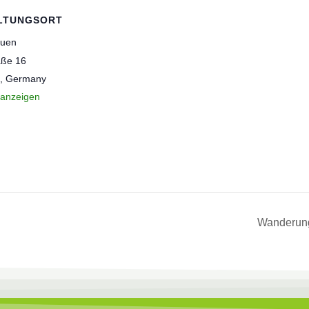
LTUNGSORT
auen
aße 16
,
Germany
 anzeigen
Wanderung 