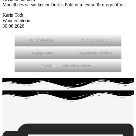
Modell des versunkenen Dorfes Pöhl wird extra für uns geöffnet.
Karin Todt
Wanderleiterin
30.06.2026
Am Tosbecken
Brückeneroberer
Da ging´s rauf
Dampfendes Triebtal
Es gibt kein schlechtes Wetter…