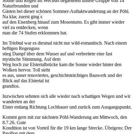
Sonne und Regen im Wechsel begleiteten unsere Gruppe von 14
Naturfreunden und
Gästen bei dieser schönen Sommer-Auftaktwanderung an der Pöhl.
Na klar, zuerst ging ́s
auf den Eisenberg hinauf zum Mosenturm. Es gibt immer wieder
viel zu entdecken, wenn
man die 74 Stufen erklommen hat.
Im Triebtal war es diesmal nicht nur wild-romantisch. Nach einem
heftigen Regenguss
stieg Dampf über dem Wasser auf und verbreitete eine fast
mystische Stimmung. Auf dem
Weg hoch zur Elstertalbrücke kam die Sonne wieder hinter den
Wolken hervor. Toll sieht
es aus, unser renoviertes, geschichtsträchtiges Bauwerk und der
Blick auf das Elstertal ist
grandios.
Inzwischen sehnten sich alle wieder nach schattigen Wegen und wir
wanderten an der
Elster entlang Richtung Lochbauer und zurück zum Ausgangspunkt.
Kommt gern mit zur nächsten Pöhl-Wanderung am Mittwoch, den
8.7.26. Gute
Kondition ist von Vorteil für die 19 km lange Strecke. Übrigens: Der
Pavillon mit dem